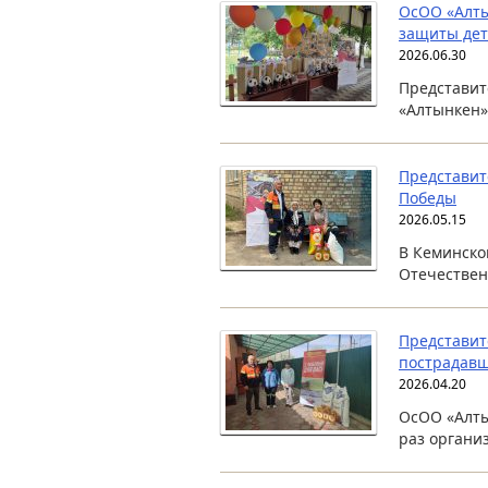
ОсОО «Алты
защиты де
2026.06.30
Представит
«Алтынкен»
Представит
Победы
2026.05.15
В Кеминско
Отечествен
Представит
пострадавш
2026.04.20
ОсОО «Алты
раз органи