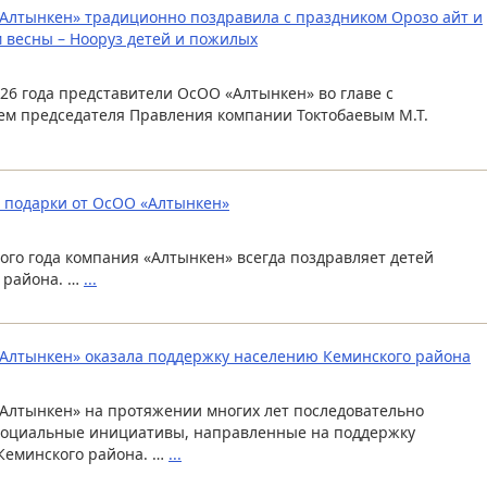
Алтынкен» традиционно поздравила с праздником Орозо айт и
 весны – Нооруз детей и пожилых
026 года представители ОсОО «Алтынкен» во главе с
ем председателя Правления компании Токтобаевым М.Т.
 подарки от ОсОО «Алтынкен»
вого года компания «Алтынкен» всегда поздравляет детей
 района. …
...
Алтынкен» оказала поддержку населению Кеминского района
Алтынкен» на протяжении многих лет последовательно
социальные инициативы, направленные на поддержку
Кеминского района. …
...