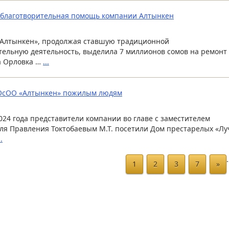
благотворительная помощь компании Алтынкен
Алтынкен», продолжая ставшую традиционной
тельную деятельность, выделила 7 миллионов сомов на ремонт
а Орловка …
...
ОсОО «Алтынкен» пожилым людям
2024 года представители компании во главе с заместителем
ля Правления Токтобаевым М.Т. посетили Дом престарелых «Лу
..
1
2
3
7
»