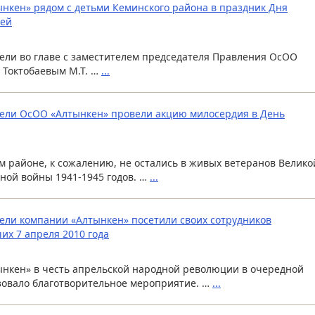
нкен» рядом с детьми Кеминского района в праздник Дня
тей
ели во главе с заместителем председателя Правления ОсОО
 Токтобаевым М.Т. …
...
ели ОсОО «Алтынкен» провели акцию милосердия в День
м районе, к сожалению, не остались в живых ветеранов Велико
ной войны 1941-1945 годов. …
...
ели компании «Алтынкен» посетили своих сотрудников
их 7 апреля 2010 года
нкен» в честь апрельской народной революции в очередной
зовало благотворительное мероприятие. …
...